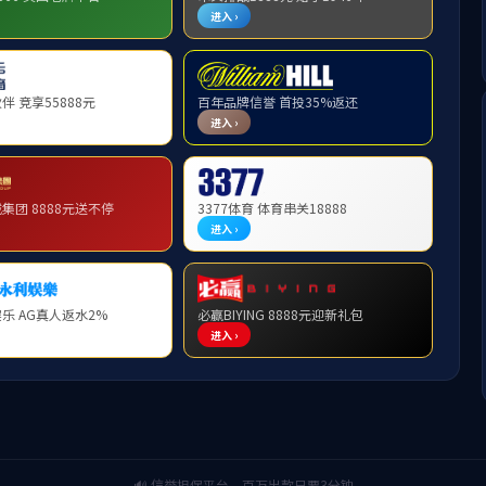
上页
1
下页
四川省成都市西南航空港经济开发区学府路一段24号 | 邮编：610225
联系电话：028-85966923
right @ 2026 哈哈体育 - 专业体育资讯与赛事报道平台 版权所有 All rights res