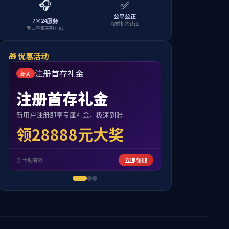
当前位置:
首页
>>
本科教育
>>
专业介绍
2020-07-20
erved