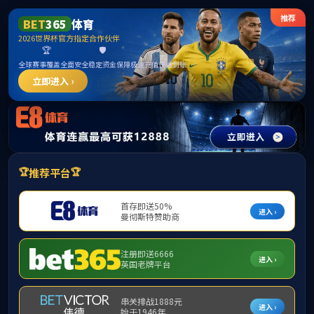
哈哈体育 - 专业体育资讯与
赛事报道平台
n
a
v
实验室排课申请
|
ENGLISH
科研机构及团队
当前位置:
首页
>>
科研动态
>>
科研机构及团队
>> 正文