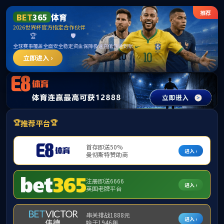
哈哈体育 - 专业体育资讯与
赛事报道平台
n
a
v
实验室排课申请
|
ENGLISH
奖惩助贷
当前位置:
首页
>>
员工工作
>>
奖惩助贷
>> 正文