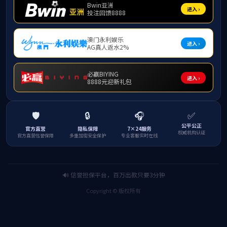
司家庭经济困难员工，现予以公示，名单见下表：